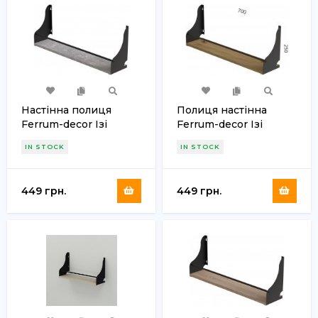
Настінна полиця
Полиця настінна
Ferrum-decor Ізі
Ferrum-decor Ізі
260x700x150 метал
260x700x150 метал
IN STOCK
IN STOCK
Чорний ДСП Бетон 16
Чорний ДСП Дуб
мм (FRD-102953)
Артизан 16 мм (FRD-
102952)
449 грн.
449 грн.