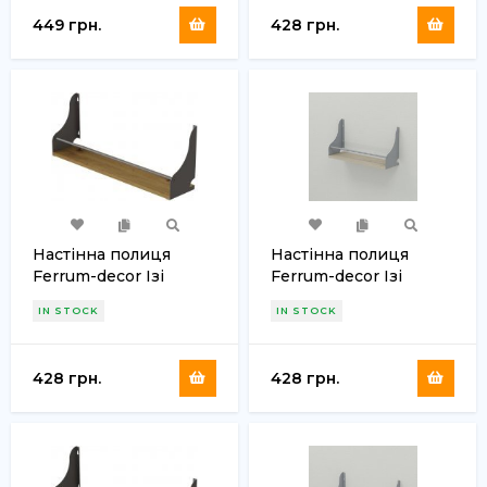
449 грн.
428 грн.
Настінна полиця
Настінна полиця
Ferrum-decor Ізі
Ferrum-decor Ізі
260x600x150 метал
260x600x150 метал
IN STOCK
IN STOCK
Сірий ДСП Дуб
Сірий ДСП Сонома 16
Артизан 16 мм (FRD-
мм (FRD-102943)
102945)
428 грн.
428 грн.