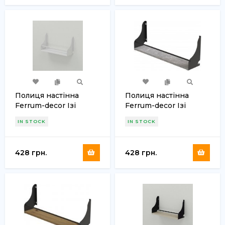
Полиця настінна
Полиця настінна
Ferrum-decor Ізі
Ferrum-decor Ізі
260x600x150 метал
260x600x150 метал
IN STOCK
IN STOCK
Білий ДСП Біле 16 мм
Чорний ДСП Бетон 16
(FRD-102933)
мм (FRD-102932)
428 грн.
428 грн.