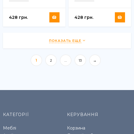
Чорний ДСП Дуб Сан-
Чорний ДСП Біле 16
Марино 16 мм (FRD-
мм (FRD-102926)
102927)
428 грн.
428 грн.
ПОКАЗАТЬ ЕЩЕ
1
2
...
13
→
КАТЕГОРІЇ
КЕРУВАННЯ
Меблі
Корзина