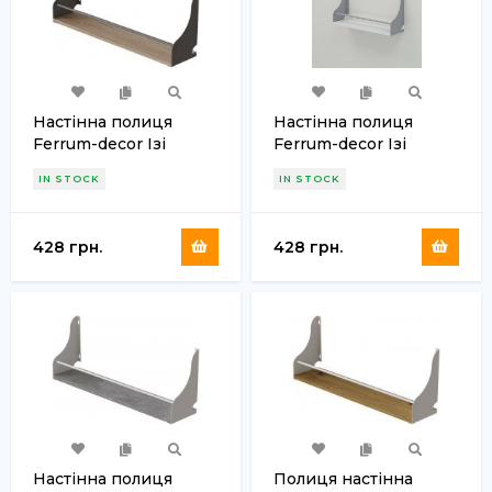
Настінна полиця
Настінна полиця
Ferrum-decor Ізі
Ferrum-decor Ізі
260x600x150 метал
260x600x150 метал
IN STOCK
IN STOCK
Сірий ДСП Дуб Сан-
Сірий ДСП Біле 16 мм
Марино 16 мм (FRD-
(FRD-102940)
102941)
428 грн.
428 грн.
Настінна полиця
Полиця настінна