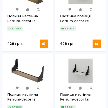
Полиця настінна
Настінна полиця
Ferrum-decor Ізі
Ferrum-decor Ізі
260x600x150 метал
260x600x150 метал
IN STOCK
IN STOCK
Чорний ДСП Дуб
Чорний ДСП Сонома
Артизан 16 мм (FRD-
16 мм (FRD-102929)
102931)
428 грн.
428 грн.
Полиця настінна
Полиця настінна
Ferrum-decor Ізі
Ferrum-decor Ізі
260x600x150 метал
260x600x150 метал
IN STOCK
IN STOCK