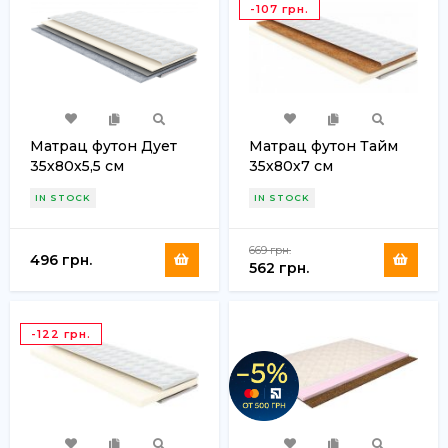
-107 грн.
Матрац футон Дует
Матрац футон Тайм
35х80х5,5 см
35х80х7 см
IN STOCK
IN STOCK
669 грн.
496 грн.
562 грн.
-122 грн.