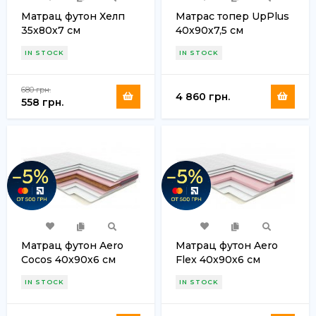
Матрац футон Хелп
Матрас топер UpPlus
35х80х7 см
40х90х7,5 см
IN STOCK
IN STOCK
680 грн.
4 860 грн.
558 грн.
Матрац футон Aero
Матрац футон Aero
Cocos 40х90х6 см
Flex 40х90х6 см
IN STOCK
IN STOCK