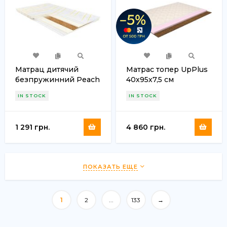
Матрац дитячий
Матрас топер UpPlus
безпружинний Peach
40х95х7,5 см
(Піч) 40х95х7 см
IN STOCK
IN STOCK
1 291 грн.
4 860 грн.
ПОКАЗАТЬ ЕЩЕ
1
2
...
133
→