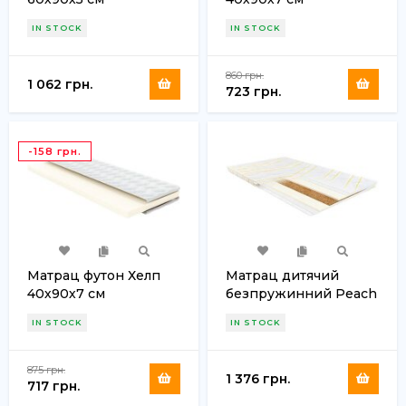
IN STOCK
IN STOCK
860 грн.
1 062 грн.
723 грн.
-158 грн.
Матрац футон Хелп
Матрац дитячий
40х90х7 см
безпружинний Peach
(Піч) 45х90х7 см
IN STOCK
IN STOCK
875 грн.
1 376 грн.
717 грн.