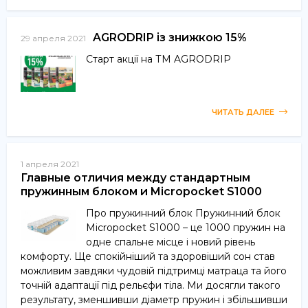
AGRODRIP із знижкою 15%
29 апреля 2021
Старт акції на ТМ AGRODRIP
ЧИТАТЬ ДАЛЕЕ
1 апреля 2021
Главные отличия между стандартным
пружинным блоком и Micropocket S1000
Про пружинний блок Пружинний блок
Micropocket S1000 – це 1000 пружин на
одне спальне місце і новий рівень
комфорту. Ще спокійніший та здоровіший сон став
можливим завдяки чудовій підтримці матраца та його
точній адаптації під рельєфи тіла. Ми досягли такого
результату, зменшивши діаметр пружин і збільшивши